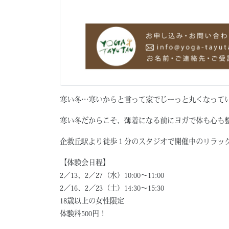
寒い冬…寒いからと言って家でじーっと丸くなって
寒い冬だからこそ、薄着になる前にヨガで体も心も
企救丘駅より徒歩１分のスタジオで開催中のリラッ
【体験会日程】
2／13、2／27（水）10:00〜11:00
2／16、2／23（土）14:30〜15:30
18歳以上の女性限定
体験料500円！