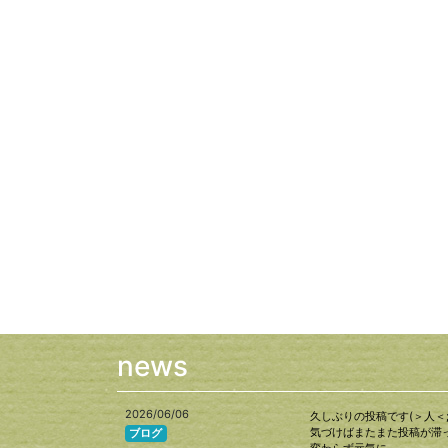
news
2026/06/06
久しぶりの投稿です(＞人＜;
気づけばまたまた投稿が滞っ
ブログ
変わらず元気に…