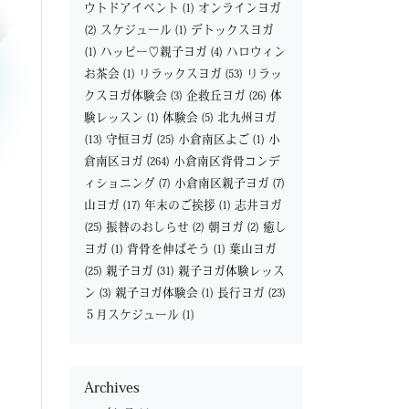
ウトドアイベント
(1)
オンラインヨガ
(2)
スケジュール
(1)
デトックスヨガ
(1)
ハッピー♡親子ヨガ
(4)
ハロウィン
お茶会
(1)
リラックスヨガ
(53)
リラッ
クスヨガ体験会
(3)
企救丘ヨガ
(26)
体
験レッスン
(1)
体験会
(5)
北九州ヨガ
(13)
守恒ヨガ
(25)
小倉南区よご
(1)
小
倉南区ヨガ
(264)
小倉南区背骨コンデ
ィショニング
(7)
小倉南区親子ヨガ
(7)
山ヨガ
(17)
年末のご挨拶
(1)
志井ヨガ
(25)
振替のおしらせ
(2)
朝ヨガ
(2)
癒し
ヨガ
(1)
背骨を伸ばそう
(1)
葉山ヨガ
(25)
親子ヨガ
(31)
親子ヨガ体験レッス
ン
(3)
親子ヨガ体験会
(1)
長行ヨガ
(23)
５月スケジュール
(1)
Archives