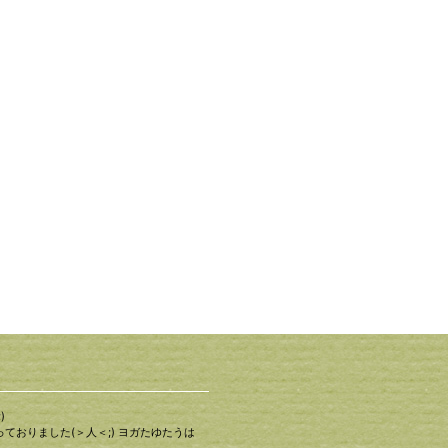
)
ておりました(＞人＜;) ヨガたゆたうは