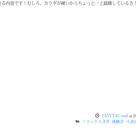
きる内容です！むしろ、カラダが硬いからちょっと…と躊躇している方
！
TAYUTAU staff
at
2
リラックスヨガ
体験会
小倉