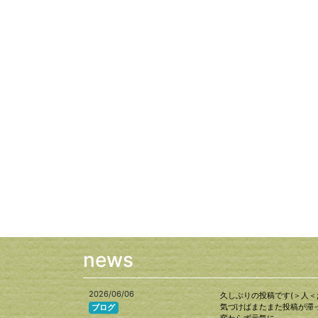
news
2026/06/06
久しぶりの投稿です(＞人＜;
気づけばまたまた投稿が滞っ
ブログ
変わらず元気に…