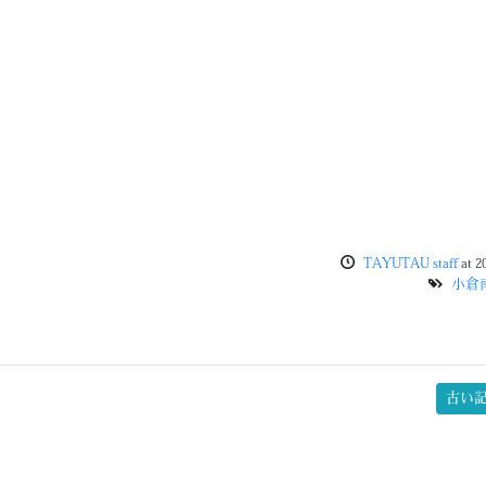
TAYUTAU staff
at
2
小倉
古い記