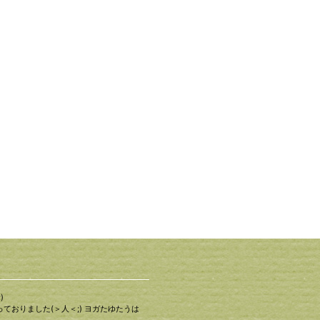
)
ておりました(＞人＜;) ヨガたゆたうは