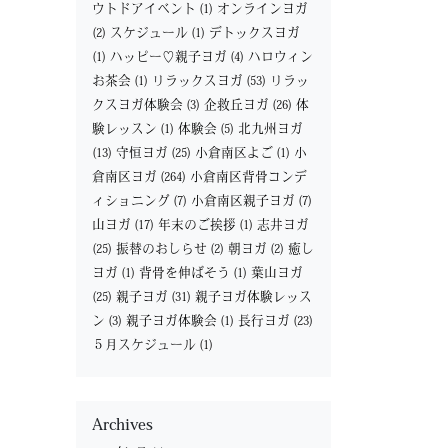
ウトドアイベント
(1)
オンラインヨガ
(2)
スケジュール
(1)
デトックスヨガ
(1)
ハッピー♡親子ヨガ
(4)
ハロウィン
お茶会
(1)
リラックスヨガ
(53)
リラッ
クスヨガ体験会
(3)
企救丘ヨガ
(26)
体
験レッスン
(1)
体験会
(5)
北九州ヨガ
(13)
守恒ヨガ
(25)
小倉南区よご
(1)
小
倉南区ヨガ
(264)
小倉南区背骨コンデ
ィショニング
(7)
小倉南区親子ヨガ
(7)
山ヨガ
(17)
年末のご挨拶
(1)
志井ヨガ
(25)
振替のおしらせ
(2)
朝ヨガ
(2)
癒し
ヨガ
(1)
背骨を伸ばそう
(1)
葉山ヨガ
(25)
親子ヨガ
(31)
親子ヨガ体験レッス
ン
(3)
親子ヨガ体験会
(1)
長行ヨガ
(23)
５月スケジュール
(1)
Archives