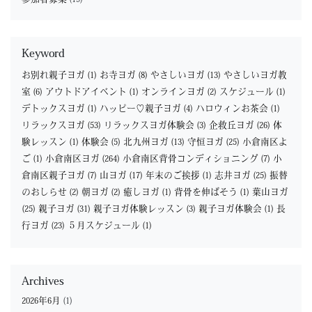
Keyword
お別れ親子ヨガ
(1)
お寺ヨガ
(8)
やさしいヨガ
(13)
やさしいヨガ教
室
(6)
アウトドアイベント
(1)
オンラインヨガ
(2)
スケジュール
(1)
デトックスヨガ
(1)
ハッピー♡親子ヨガ
(4)
ハロウィンお茶会
(1)
リラックスヨガ
(53)
リラックスヨガ体験会
(3)
企救丘ヨガ
(26)
体
験レッスン
(1)
体験会
(5)
北九州ヨガ
(13)
守恒ヨガ
(25)
小倉南区よ
ご
(1)
小倉南区ヨガ
(264)
小倉南区背骨コンディショニング
(7)
小
倉南区親子ヨガ
(7)
山ヨガ
(17)
年末のご挨拶
(1)
志井ヨガ
(25)
振替
のおしらせ
(2)
朝ヨガ
(2)
癒しヨガ
(1)
背骨を伸ばそう
(1)
葉山ヨガ
(25)
親子ヨガ
(31)
親子ヨガ体験レッスン
(3)
親子ヨガ体験会
(1)
長
行ヨガ
(23)
５月スケジュール
(1)
Archives
2026年6月
(1)