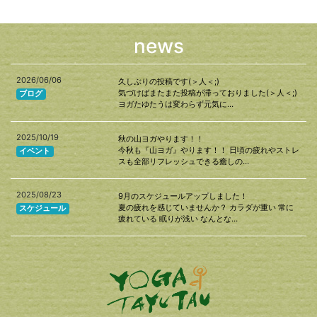
news
2026/06/06
久しぶりの投稿です(＞人＜;)
気づけばまたまた投稿が滞っておりました(＞人＜;)
ブログ
ヨガたゆたうは変わらず元気に…
2025/10/19
秋の山ヨガやります！！
今秋も『山ヨガ』やります！！ 日頃の疲れやストレ
イベント
スも全部リフレッシュできる癒しの…
2025/08/23
9月のスケジュールアップしました！
夏の疲れを感じていませんか？ カラダが重い 常に
スケジュール
疲れている 眠りが浅い なんとな…