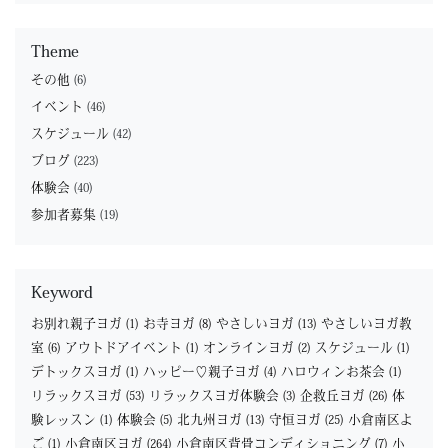
Theme
その他
(6)
イベント
(46)
スケジュール
(42)
ブログ
(223)
体験会
(40)
参加者募集
(19)
Keyword
お別れ親子ヨガ
(1)
お寺ヨガ
(8)
やさしいヨガ
(13)
やさしいヨガ教
室
(6)
アウトドアイベント
(1)
オンラインヨガ
(2)
スケジュール
(1)
デトックスヨガ
(1)
ハッピー♡親子ヨガ
(4)
ハロウィンお茶会
(1)
リラックスヨガ
(53)
リラックスヨガ体験会
(3)
企救丘ヨガ
(26)
体
験レッスン
(1)
体験会
(5)
北九州ヨガ
(13)
守恒ヨガ
(25)
小倉南区よ
ご
(1)
小倉南区ヨガ
(264)
小倉南区背骨コンディショニング
(7)
小